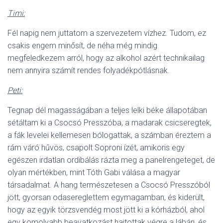
Timi:
Fél napig nem juttatom a szervezetem vízhez. Tudom, ez
csakis engem minősít, de néha még mindig
megfeledkezem arról, hogy az alkohol azért technikailag
nem annyira számít rendes folyadékpótlásnak.
Peti:
Tegnap dél magasságában a teljes lelki béke állapotában
sétáltam ki a Csocsó Presszóba, a madarak csicseregtek,
a fák levelei kellemesen bólogattak, a számban éreztem a
rám váró hűvös, csapolt Soproni ízét, amikoris egy
egészen irdatlan ordibálás rázta meg a panelrengeteget, de
olyan mértékben, mint Tóth Gabi válása a magyar
társadalmat. A hang természetesen a Csocsó Presszóból
jött, gyorsan odasereglettem egymagamban, és kiderült,
hogy az egyik törzsvendég most jött ki a kórházból, ahol
egy komolyabb beavatkozást hajtottak végre a lábán, és