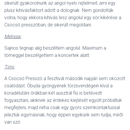
sikerült gyakorolnunk az angol nyelv rejtelmeit, ami egy
plusz kihívásfaktort adott a dolognak. Nem gondolták
volna, hogy ekkora kihívás lesz angolul egy sör kikérése a
Csocsó presszóban, de sikerült megoldani.
Melissa:
Sajnos tegnap alig beszéltem angolul. Maximum a
tömeggel beszélgettem a koncertek alatt.
Timi:
A Csocsó Presszó a fesztivál második napján sem okozott
csalódást. Óbuda gyöngyének törzsvendégein kívül a
koradélutáni órákban két ausztrál fiú is betévedt
fogyasztani, akiknek az érdekes kiejtését együtt próbáltuk
megfejteni, majd néha csak egy gyors szemkontaktussal
jeleztük egymásnak, hogy éppen egyikünk sem tudja, miről
van szó.