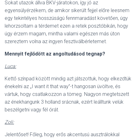
Sokat utazok állva BKV-járatokon, így jó az
egyensúlyérzékem, de amikor sikerült fejjel előre leesnem
egy tekintélyes hosszúságú fennmaradást követően, úgy
lehorzsoltam a térdemet ezen a retek posztóbikán, hogy
úgy érzem magam, mintha valami egészen más úton
szereztem volna az ingyen fesztiválbérletemet.
Mennyit fejlődött az angoltudásod tegnap?
Luca:
Kettő színpad között mindig azt játszottuk, hogy elkezdtük
énekelni az „I want it that way”-t hangosan üvöltve, és
vártuk, hogy csatlakozzon a tömeg. Nagyon megtetszett
az énekhangunk 3 holland srácnak, ezért leálltunk velük
beszélgetni vagy fél órát.
Zoli:
Jelentőset! Főleg, hogy erős akcentusú ausztrálokkal