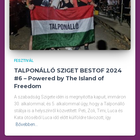
FESZTIVÁL
TALPONÁLLÓ SZIGET BESTOF 2024
#6 – Powered by The Island of
Freedom
A szabadság Szigete idén is megnyitotta kapuit, immáron
30. alkalommal, és 5. alkalommal úgy, hogy a Talponálló
stábja is a helyszínről közvetített. Peti, Zoli, Timi, Luca és
Kata ötöséből Luca idő előtt külföldre távozott, így
Bővebben...