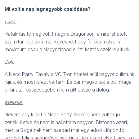
Mi volt a nap legnagyobb csalódása?
Luca:
Hatalmas tömeg volt Imagine Dragonson, amire lehetett
számítani, de arra már kevésbé, hogy fél óra múlva is
maximum csak a Nagyszínpad előtti tisztás szélére jutunk.
Zoli:
A Necc Party. Tavaly a VOLT-on hihetetlenül nagyot buliztunk
rájuk, és most is ezt vártam. És bár megvoltak a buli maga
pillanatai, összeségében nem állt össze a dolog.
Melissa:
Nekem egy kicsit a Necc Party. Sokáig nem voltak jó
zenék, illetve én nem is hallottam nagyon. Biztosan azért,
mert a Szigetnek nem szabad már egy adott időponttól
kezdve teljes hangerővel nyomnia, de nekem elvett kicsit az