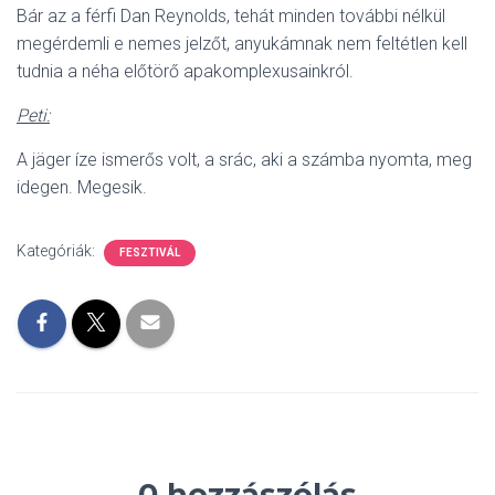
Bár az a férfi Dan Reynolds, tehát minden további nélkül
megérdemli e nemes jelzőt, anyukámnak nem feltétlen kell
tudnia a néha előtörő apakomplexusainkról.
Peti:
A jäger íze ismerős volt, a srác, aki a számba nyomta, meg
idegen. Megesik.
Kategóriák:
FESZTIVÁL
0 hozzászólás