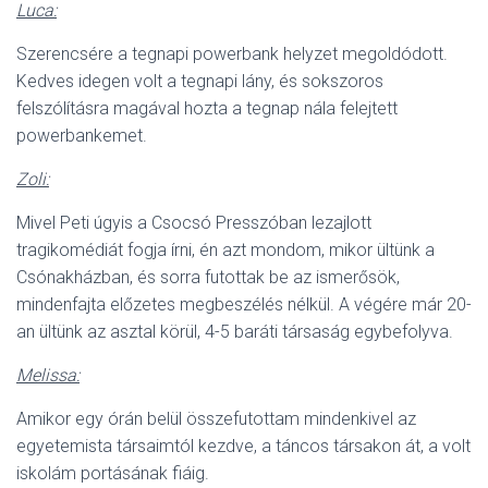
Luca:
Szerencsére a tegnapi powerbank helyzet megoldódott.
Kedves idegen volt a tegnapi lány, és sokszoros
felszólításra magával hozta a tegnap nála felejtett
powerbankemet.
Zoli:
Mivel Peti úgyis a Csocsó Presszóban lezajlott
tragikomédiát fogja írni, én azt mondom, mikor ültünk a
Csónakházban, és sorra futottak be az ismerősök,
mindenfajta előzetes megbeszélés nélkül. A végére már 20-
an ültünk az asztal körül, 4-5 baráti társaság egybefolyva.
Melissa:
Amikor egy órán belül összefutottam mindenkivel az
egyetemista társaimtól kezdve, a táncos társakon át, a volt
iskolám portásának fiáig.