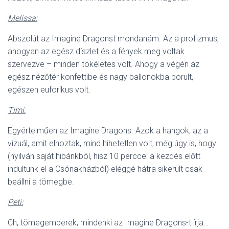
Melissa:
Abszolút az Imagine Dragonst mondanám. Az a profizmus,
ahogyan az egész díszlet és a fények meg voltak
szervezve – minden tökéletes volt. Ahogy a végén az
egész nézőtér konfettibe és nagy ballonokba borult,
egészen euforikus volt.
Timi:
Egyértelműen az Imagine Dragons. Azok a hangok, az a
vizuál, amit elhoztak, mind hihetetlen volt, még úgy is, hogy
(nyilván saját hibánkból, hisz 10 perccel a kezdés előtt
indultunk el a Csónakházból) eléggé hátra sikerült csak
beállni a tömegbe.
Peti:
Ch, tömegemberek, mindenki az Imagine Dragons-t írja…